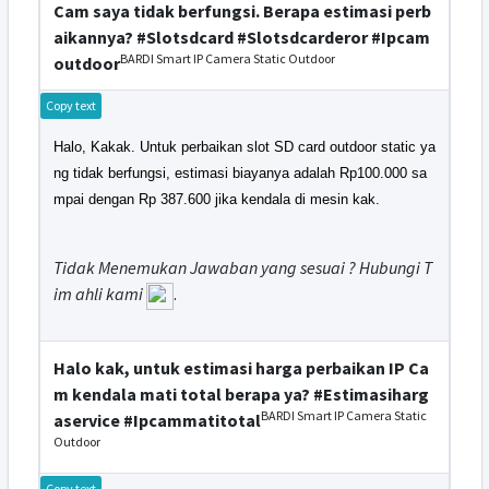
Cam saya tidak berfungsi. Berapa estimasi perb
aikannya? #Slotsdcard #Slotsdcarderor #Ipcam
BARDI Smart IP Camera Static Outdoor
outdoor
Copy text
Halo, Kakak. Untuk perbaikan slot SD card outdoor static ya
ng tidak berfungsi, estimasi biayanya adalah Rp100.000 sa
mpai dengan Rp 387.600 jika kendala di mesin kak.
Tidak Menemukan Jawaban yang sesuai ? Hubungi T
im ahli kami
.
Halo kak, untuk estimasi harga perbaikan IP Ca
m kendala mati total berapa ya? #Estimasiharg
BARDI Smart IP Camera Static
aservice #Ipcammatitotal
Outdoor
Copy text