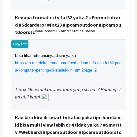
Kenapa format cctv fat32 ya ka ? #Formatsdcar
d #Sdcarderor #Fat23 #Ipcamoutdoor #Ipcamou
BARDI Smart IP Camera Static Outdoor
tdoorstc
Copy text
Bisa lihat referensinya disini ya ka
https://m.merdeka.com/sumut/perbedaan-ntfs-dan-fat32-pad
a-komputer-penting-diketahui-kln.html?page=2
Tidak Menemukan Jawaban yang sesuai ? Hubungi T
im ahli kami
.
Kaa kira kira di smart tv kalau pakai ipc.bardi.co.
id bisa multi view lebih dr 4 tidak ya ka ? #Smartt
v #Webbardi #Ipcamoutdoor #Ipcamoutdoorstc