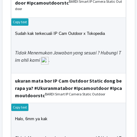
BARDI Smart IP Camera Static Out
door #Ipcamoutdoorstc
door
Copy text
Sudah kak terkecuali IP Cam Outdoor x Tokopedia
Tidak Menemukan Jawaban yang sesuai ? Hubungi T
im ahli kami
.
ukuran mata bor IP Cam Outdoor Static dong be
rapa ya? #Ukuranmatabor #Ipcamoutdoor #Ipca
BARDI Smart IP Camera Static Outdoor
moutdoorstc
Copy text
Halo, 6mm ya kak