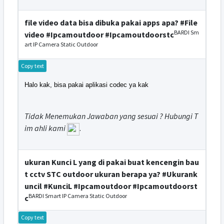
file video data bisa dibuka pakai apps apa? #File
BARDI Sm
video #Ipcamoutdoor #Ipcamoutdoorstc
art IP Camera Static Outdoor
Copy text
Halo kak, bisa pakai aplikasi codec ya kak
Tidak Menemukan Jawaban yang sesuai ? Hubungi T
im ahli kami
.
ukuran Kunci L yang di pakai buat kencengin bau
t cctv STC outdoor ukuran berapa ya? #Ukurank
uncil #KunciL #Ipcamoutdoor #Ipcamoutdoorst
BARDI Smart IP Camera Static Outdoor
c
Copy text