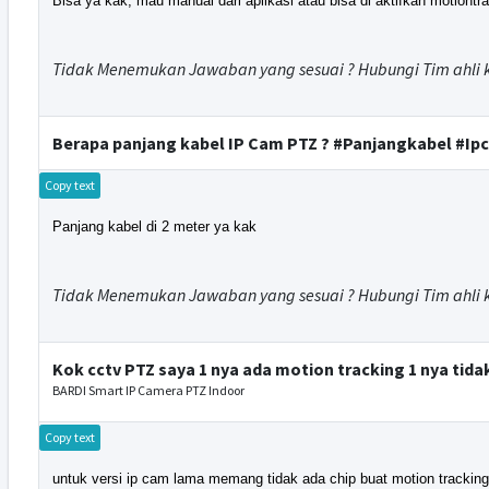
Bisa ya kak, mau manual dari aplikasi atau bisa di aktifkan motiontr
Tidak Menemukan Jawaban yang sesuai ? Hubungi Tim ahli 
Berapa panjang kabel IP Cam PTZ ? #Panjangkabel #I
Copy text
Panjang kabel di 2 meter ya kak
Tidak Menemukan Jawaban yang sesuai ? Hubungi Tim ahli 
Kok cctv PTZ saya 1 nya ada motion tracking 1 nya ti
BARDI Smart IP Camera PTZ Indoor
Copy text
untuk versi ip cam lama memang tidak ada chip buat motion tracking 