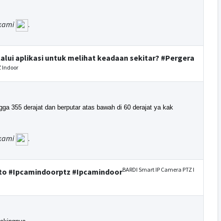
kami
.
alui aplikasi untuk melihat keadaan sekitar? #Pergera
 Indoor
a 355 derajat dan berputar atas bawah di 60 derajat ya kak
kami
.
BARDI Smart IP Camera PTZ I
uto #Ipcamindoorptz #Ipcamindoor