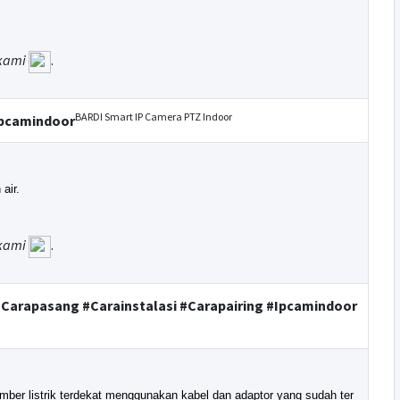
kami
.
BARDI Smart IP Camera PTZ Indoor
Ipcamindoor
air.
kami
.
#Carapasang #Carainstalasi #Carapairing #Ipcamindoor
er listrik terdekat menggunakan kabel dan adaptor yang sudah ter