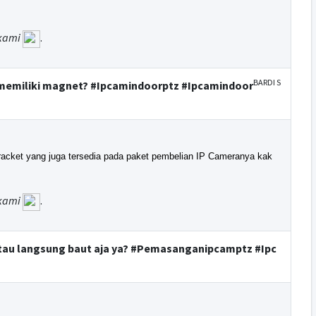
kami
.
BARDI S
 memiliki magnet? #Ipcamindoorptz #Ipcamindoor
acket yang juga tersedia pada paket pembelian IP Cameranya kak
kami
.
 atau langsung baut aja ya? #Pemasanganipcamptz #Ipc