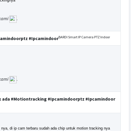
ackingnya
kami
.
BARDI Smart IP Camera PTZ Indoor
pcamindoorptz #Ipcamindoor
kami
.
dak ada #Motiontracking #Ipcamindoorptz #Ipcamindoor
nya, di ip cam terbaru sudah ada chip untuk motion tracking nya