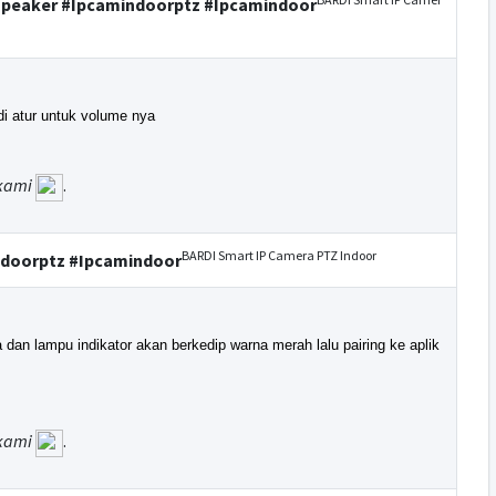
espeaker #Ipcamindoorptz #Ipcamindoor
di atur untuk volume nya
kami
.
BARDI Smart IP Camera PTZ Indoor
indoorptz #Ipcamindoor
 dan lampu indikator akan berkedip warna merah lalu pairing ke aplik
kami
.