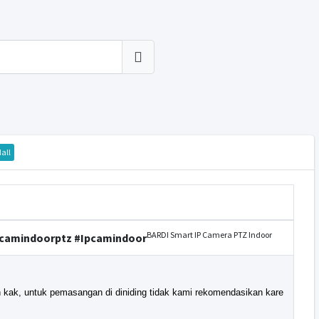
all
BARDI Smart IP Camera PTZ Indoor
pcamindoorptz #Ipcamindoor
h kak, untuk pemasangan di diniding tidak kami rekomendasikan kare