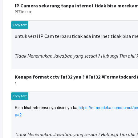
IP Camera sekarang tanpa internet tidak bisa merek
PTZ Indoor
Copy text
untuk versi IP Cam terbaru tidak ada internet tidak bisa
Tidak Menemukan Jawaban yang sesuai ? Hubungi Tim ahli 
Kenapa format cctv fat32 yaa ? #Fat32 #Formatsdcard
r
Copy text
Bisa lihat referensi nya disini ya ka
https://m.merdeka.com/sumut/per
e=2
Tidak Menemukan Jawaban yang sesuai ? Hubungi Tim ahli 