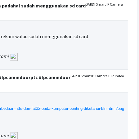
BARDI Smart IP Camera
am padahal sudah menggunakan sd card
 merekam walau sudah menggunakan sd card
kami
.
BARDI Smart IP Camera PTZ Indoo
 #Ipcamindoorptz #Ipcamindoor
bedaan-ntfs-dan-fat32-pada-komputer-penting-diketahui-kln.html?pag
kami
.